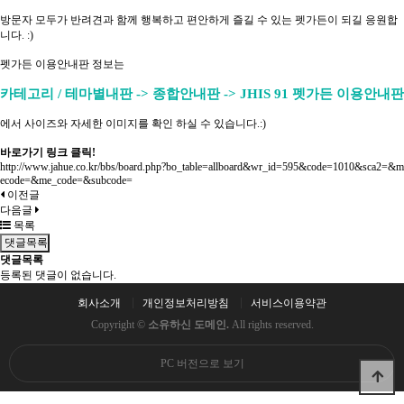
방문자 모두가 반려견과 함께 행복하고 편안하게 즐길 수 있는 펫가든이 되길 응원합
니다. :)
펫가든 이용안내판 정보는
카테고리 / 테마별내판 -> 종합안내판 -> JHIS 91 펫가든 이용안내판
에서 사이즈와 자세한 이미지를 확인 하실 수 있습니다.:)
바로가기 링크 클릭!
http://www.jahue.co.kr/bbs/board.php?bo_table=allboard&wr_id=595&code=1010&sca2=&m
ecode=&me_code=&subcode=
이전글
다음글
목록
댓글목록
댓글목록
등록된 댓글이 없습니다.
회사소개
개인정보처리방침
서비스이용약관
Copyright ©
소유하신 도메인.
All rights reserved.
PC 버전으로 보기