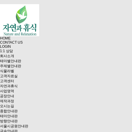
HOME
CONTACT US
LOGIN
1:1 상담
회사소개
테마별안내판
주제별안내판
식물라벨
고객자료실
고객센터
자연과휴식
사업영역
공장안내
제작과정
오시는길
종합안내판
테마안내판
방향안내판
서울시공원안내판
금속안내판