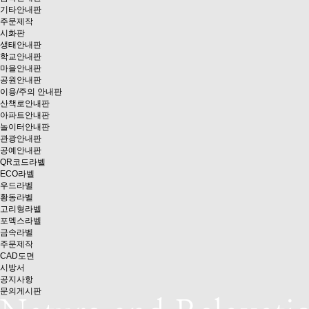
기타안내판
주문제작
시화판
생태안내판
학교안내판
마을안내판
공원안내판
이용/주의 안내판
산책로안내판
아파트안내판
놀이터안내판
관광안내판
공예안내판
QR코드라벨
ECO라벨
우드라벨
황동라벨
고리형라벨
포멕스라벨
금속라벨
주문제작
CAD도면
시방서
공지사항
문의게시판