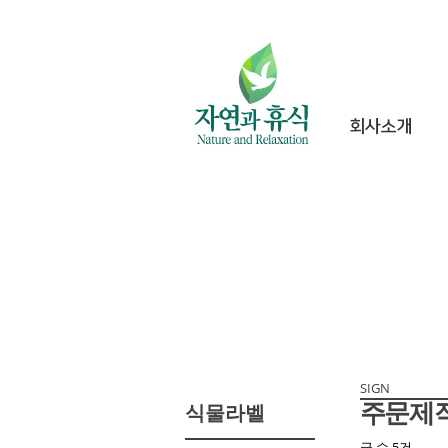
회사소개
SIGN
주문제
식물라벨
글 수
5건