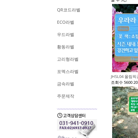
QR코드라벨
ECO라벨
우드라벨
황동라벨
고리형라벨
포멕스라벨
JHSL04 올
조회수 5600
20
금속라벨
주문제작