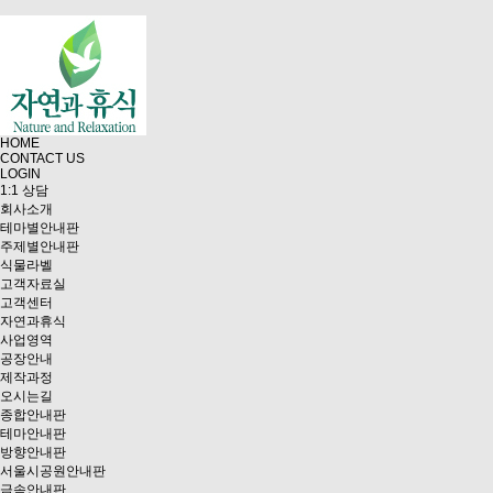
HOME
CONTACT US
LOGIN
1:1 상담
회사소개
테마별안내판
주제별안내판
식물라벨
고객자료실
고객센터
자연과휴식
사업영역
공장안내
제작과정
오시는길
종합안내판
테마안내판
방향안내판
서울시공원안내판
금속안내판