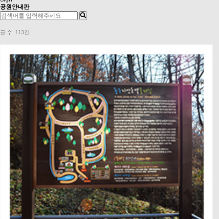
공원안내판
글 수.
113건