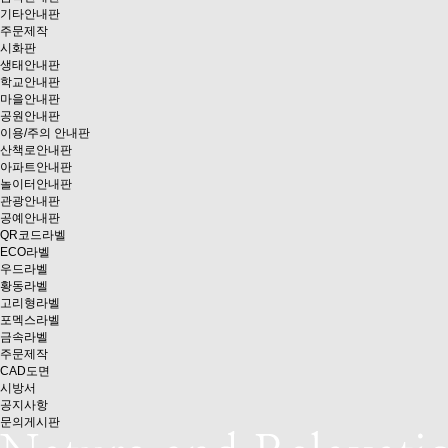
기타안내판
주문제작
시화판
생태안내판
학교안내판
마을안내판
공원안내판
이용/주의 안내판
산책로안내판
아파트안내판
놀이터안내판
관광안내판
공예안내판
QR코드라벨
ECO라벨
우드라벨
황동라벨
고리형라벨
포멕스라벨
금속라벨
주문제작
CAD도면
시방서
공지사항
문의게시판