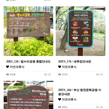
1102
06-19
JHIS_126 / 빛누리공원 종합안내도
JHTS_176 / 세족장안내판
자연과휴식
자연과휴식
1429
06-19
1115
06-16
JHTS_164 / 부산 동천문화공원 이
용안내판
자연과휴식
1921
04-26