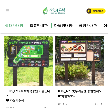
생태안내판
학교안내판
마을안내판
공원안내판
이
JHIS_128 / 주적체육공원 이용안내
JHIS_127 / 빛누리공원 종합안내도
도
자연과휴식
자연과휴식
1315
06-19